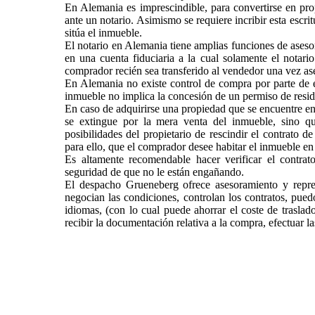
En Alemania es imprescindible, para convertirse en pro
ante un notario. Asimismo se requiere incribir esta escri
sitúa el inmueble.
El notario en Alemania tiene amplias funciones de aseso
en una cuenta fiduciaria a la cual solamente el notari
comprador recién sea transferido al vendedor una vez as
En Alemania no existe control de compra por parte de e
inmueble no implica la concesión de un permiso de resid
En caso de adquirirse una propiedad que se encuentre en 
se extingue por la mera venta del inmueble, sino qu
posibilidades del propietario de rescindir el contrato d
para ello, que el comprador desee habitar el inmueble en
Es altamente recomendable hacer verificar el contra
seguridad de que no le están engañando.
El despacho Grueneberg ofrece asesoramiento y repres
negocian las condiciones, controlan los contratos, puedo
idiomas, (con lo cual puede ahorrar el coste de trasla
recibir la documentación relativa a la compra, efectuar la