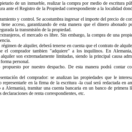
pietario de un inmueble, realizar la compra por medio de escritura pú
tura ante el Registro de la Propiedad correspondiente a la localidad don
ramiento y control. Se acostumbra ingresar el importe del precio de c
o tiene acceso, garantizando de esta manera que el dinero abonado po
egurada la transmisión de la propiedad.
xtranjeros, el mercado es libre. Sin embargo, la compra de una propi
encia.
régimen de alquiler, deberá tenerse en cuenta que el contrato de alquil
e el comprador tambien "adquiere" a los inquilinos. En Alemania,
e alquiler son extremadamente limitadas, siendo la principal causa adm
 forma personal.
to propuesto por nuestro despacho. De esta manera podrá contar co
entación del comprador: se analizan las propiedades que le interes
 representarle en la firma de la escritura -la cual será redactada en 
do a Alemania), tramitar una cuenta bancaria en un banco de primera l
s declaraciones de renta correspondientes, etc.