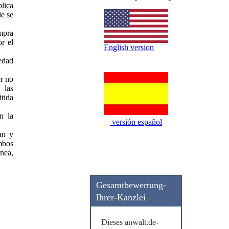
blica
de se
ompra
r el
English version
edad
er no
 las
itida
n la
versión español
an y
ambos
ínea,