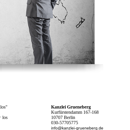
llos"
Kanzlei Grueneberg
Kurfürstendamm 167-168
 los
10707 Berlin
030-57705775
info@kanzlei-grueneberg.de