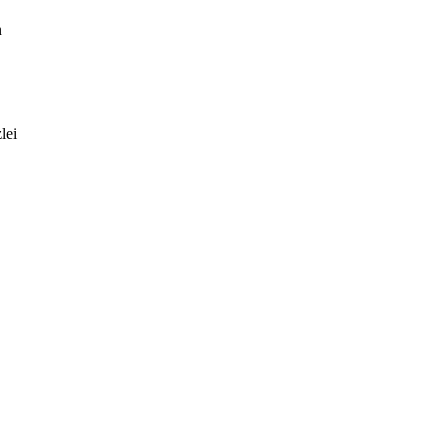
n
lei