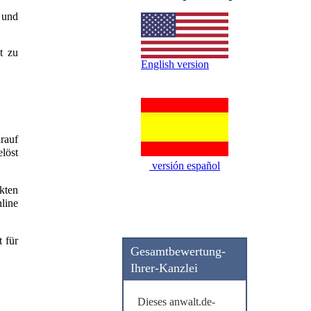
 und
t zu
English version
rauf
löst
versión español
kten
line
t für